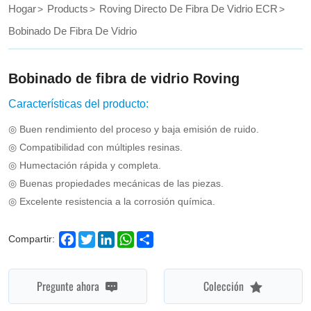
weaving
Hogar
Products
Roving Directo De Fibra De Vidrio ECR
applications
Bobinado De Fibra De Vidrio
Bobinado de fibra de vidrio Roving
Características del producto:
◎ Buen rendimiento del proceso y baja emisión de ruido.
◎ Compatibilidad con múltiples resinas.
◎ Humectación rápida y completa.
◎ Buenas propiedades mecánicas de las piezas.
◎ Excelente resistencia a la corrosión química.
Facebook
Twitter
LinkedIn
WhatsApp
Share
Compartir:
Pregunte ahora
Colección