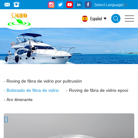
Fiberglass
Select Language
▼
Direct
Español
Roving
is
coated
with
a
silane-
Roving de fibra de vidrio por pultrusión
based
Bobinado de fibra de vidrio
Roving de fibra de vidrio epoxi
sizing
Aro itinerante
compatible
with
unsaturated