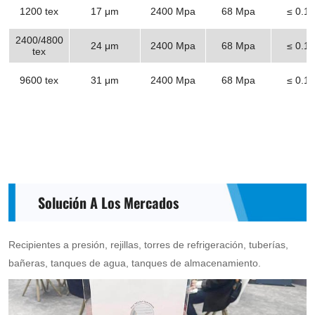
1200 tex
17 μm
2400 Mpa
68 Mpa
≤ 0.1
2400/4800
24 μm
2400 Mpa
68 Mpa
≤ 0.1
tex
9600 tex
31 μm
2400 Mpa
68 Mpa
≤ 0.1
Solución A Los Mercados
Recipientes a presión, rejillas, torres de refrigeración, tuberías,
bañeras, tanques de agua, tanques de almacenamiento.