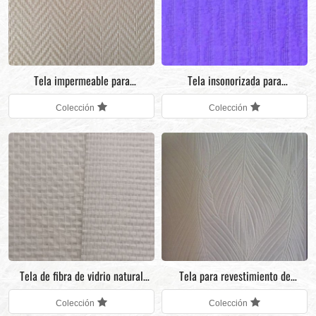
Tela impermeable para
Tela insonorizada para
revestimiento de paredes de fibra
revestimiento de paredes de fibra
Colección
Colección
de vidrio para decoración de
de vidrio
paredes de restaurantes
Tela de fibra de vidrio natural
Tela para revestimiento de
pintable para decoración de
paredes de fibra de vidrio
Colección
Colección