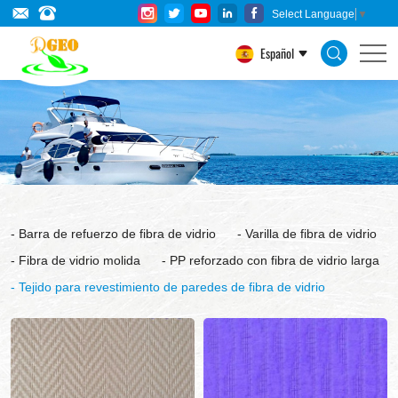
Tejido
Select Language
▼
para
Español
revestimiento
de
paredes
de
fibra
de
Barra de refuerzo de fibra de vidrio
Varilla de fibra de vidrio
vidrio
Fibra de vidrio molida
PP reforzado con fibra de vidrio larga
Tejido para revestimiento de paredes de fibra de vidrio