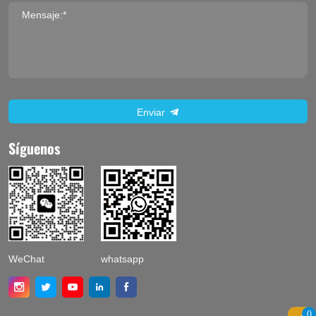
Mensaje:*
Enviar
Síguenos
WeChat
whatsapp
0