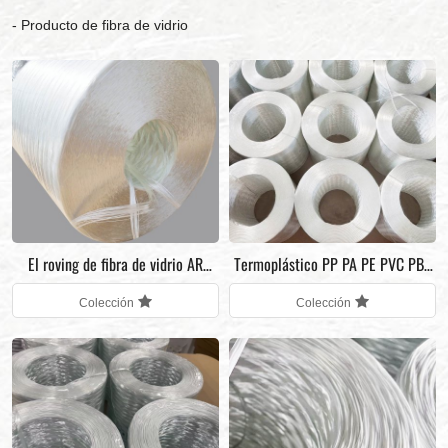
Producto de fibra de vidrio
El roving de fibra de vidrio AR
Termoplástico PP PA PE PVC PBT
contiene más de un 16,72 % de
ABS Compatible
Colección
Colección
concentración de zirconio