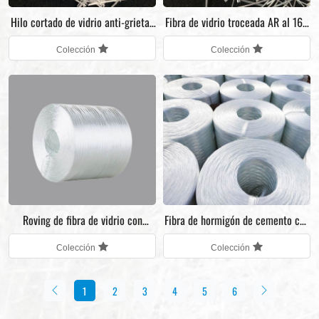
Hilo cortado de vidrio anti-grietas
Fibra de vidrio troceada AR al 16,7
de 19 mm
% ZrO2 para GRC
Colección
Colección
Roving de fibra de vidrio con
Fibra de hormigón de cemento con
pulverización AR para GFRC
fibra de vidrio AR
Colección
Colección
1
2
3
4
5
6