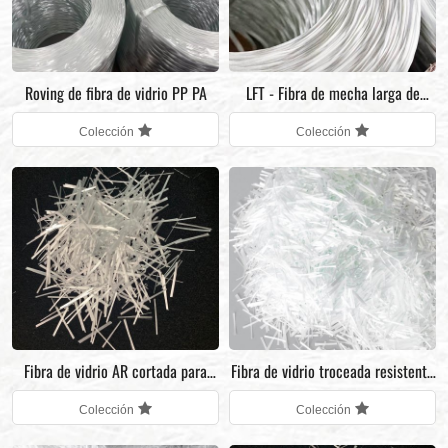
Roving de fibra de vidrio PP PA
LFT - Fibra de mecha larga de
plástico térmico
Colección
Colección
Fibra de vidrio AR cortada para
Fibra de vidrio troceada resistente
hormigón y GFRC
a los álcalis
Colección
Colección