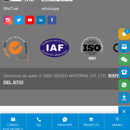
WeChat
whatsapp
0
MAPA
Derechos de autor © 2005 SDGEO MATERIAL CO.,LTD.
DEL SITIO
CORREO
TAL
WHATSAPP
PRODUCTO
ARRIBA
ELECTRÓNICO