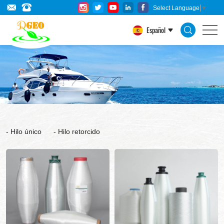
Hilo
Select Language
▼
de
Español
fibra
de
vidrio
Hilo único
Hilo retorcido