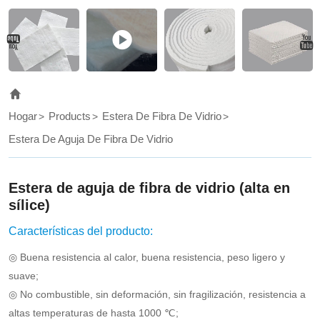
into
a
heat-
resistant
blanket
Hogar
Products
Estera De Fibra De Vidrio
by
Estera De Aguja De Fibra De Vidrio
needling
and
Estera de aguja de fibra de vidrio (alta en
other
sílice)
processes
Características del producto:
◎ Buena resistencia al calor, buena resistencia, peso ligero y
suave;
◎ No combustible, sin deformación, sin fragilización, resistencia a
altas temperaturas de hasta 1000 ℃;