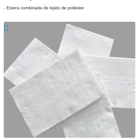
yarn
Estera combinada de tejido de poliéster
into
cotton,
and
spread
continuously
at
a
uniform
thickness,
and
then
processed