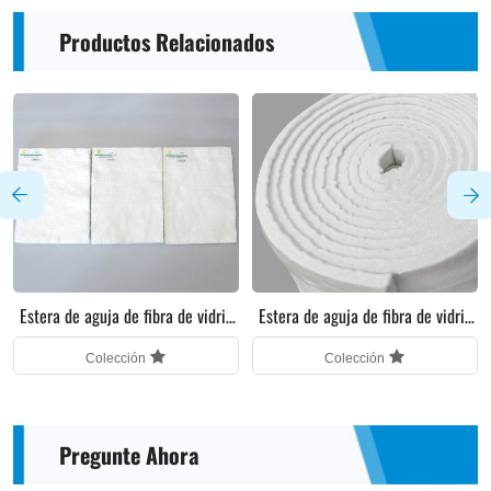
Productos Relacionados
Estera de aguja de fibra de vidrio
Estera de aguja de fibra de vidrio
(alta en sílice)
(fibra de vidrio E)
Colección
Colección
Pregunte Ahora