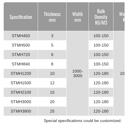
Bulk
Thickness
Width
Weig
Specification
Density
mm
mm
KG
KG/M3
STMH450
3
100-150
STMH500
5
100-150
STMH720
6
100-150
STMH840
8
100-150
1000-
STMH1200
10
120-180
10-
3000
STMH1500
12
120-180
STMH2100
15
120-180
STMH3000
20
120-180
STMH3800
25
120-180
Special specifications could be customized.