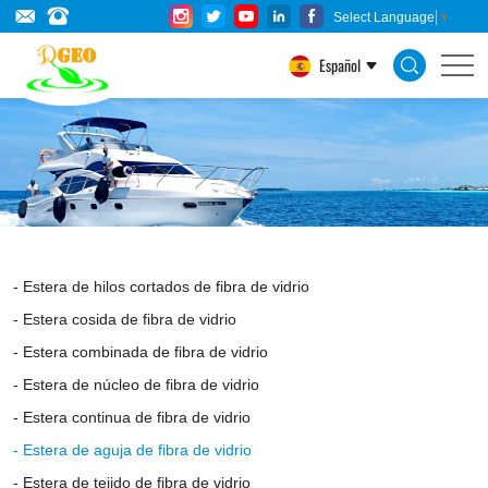
High-
Select Language
▼
silica
Español
glass
fiber
needled
mat/felt
carded
high-
Estera de hilos cortados de fibra de vidrio
silica
Estera cosida de fibra de vidrio
glass
Estera combinada de fibra de vidrio
fiber
Estera de núcleo de fibra de vidrio
Estera continua de fibra de vidrio
short
Estera de aguja de fibra de vidrio
cut
Estera de tejido de fibra de vidrio