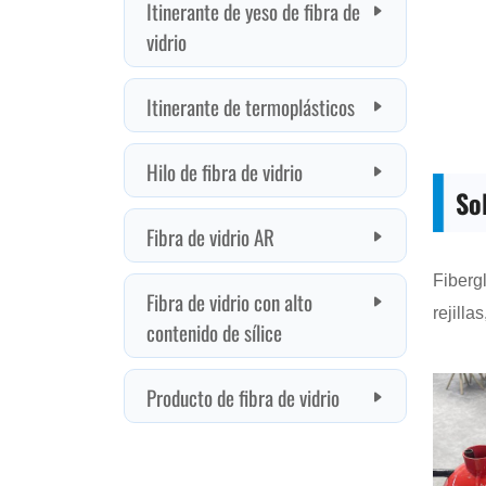
So
Fiberg
rejill