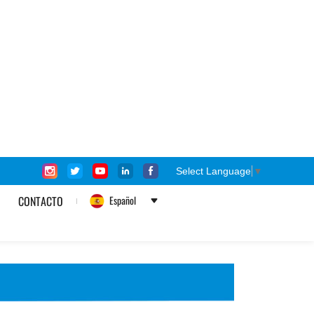
◎ Buenas propiedades mecánicas de las
piezas.
◎ Excelente resistencia a la corrosión
química.
Facebook
Twitter
LinkedIn
WhatsApp
Share
Compartir:
Pregunte ahora
Colección
no compatible con poliéster insaturado, éster