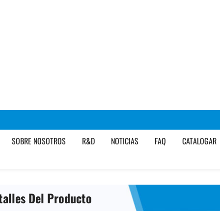
talles Del Producto
lass Direct Roving está recubierto con un apresto a base de sila