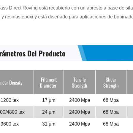
o y resinas epoxi y está diseñado para aplicaciones de bobinado 
rámetros Del Producto
Filament
Tensile
Shear
inear Density
Diameter
Strength
Strength
1200 tex
17 μm
2400 Mpa
68 Mpa
00/4800 tex
24 μm
2400 Mpa
68 Mpa
9600 tex
31 μm
2400 Mpa
68 Mpa