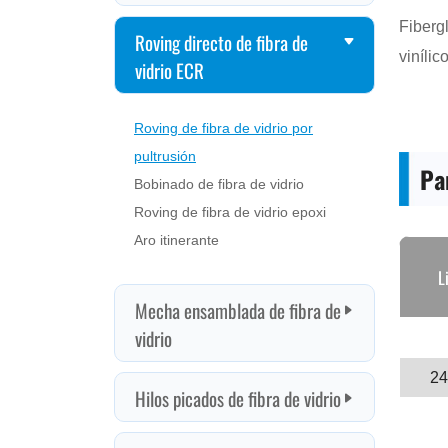
vinílic
Producto de fibra de vidrio
Pa
L
24