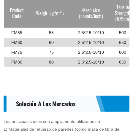
Tensile
Product
Mesh size
Weigh（g/m²）
Strength
Code
(counts/inch)
(N/5cm)
FM55
55
2.5*2.5-10*10
500
FM60
60
2.5*2.5-10*10
650
FM75
75
2.5*2.5-10*10
800
FM80
80
2.5*2.5-10*10
850
Solución A Los Mercados
Los principales usos son ampliamente utilizados en:
1) Materiales de refuerzo de paredes (como malla de fibra de