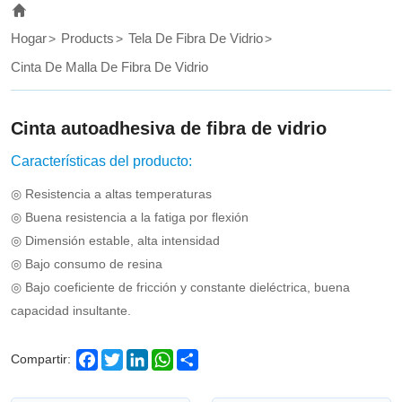
not
easy
Hogar
Products
Tela De Fibra De Vidrio
to
Cinta De Malla De Fibra De Vidrio
oxidize,
glass
Cinta autoadhesiva de fibra de vidrio
fiber
Características del producto:
self-
◎ Resistencia a altas temperaturas
adhesive
◎ Buena resistencia a la fatiga por flexión
◎ Dimensión estable, alta intensidad
tape
◎ Bajo consumo de resina
has
◎ Bajo coeficiente de fricción y constante dieléctrica, buena
incomparable
capacidad insultante.
advantages
Facebook
Twitter
LinkedIn
WhatsApp
Share
Compartir:
over
other