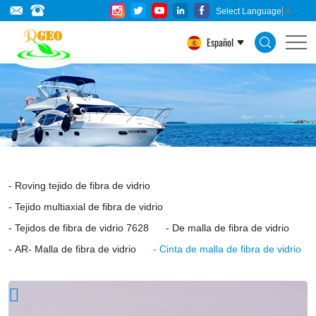
Fiberglass
Select Language
▼
mesh
Español
caulking
tape
is
made
of
glass
Roving tejido de fibra de vidrio
fiber
Tejido multiaxial de fibra de vidrio
mesh
Tejidos de fibra de vidrio 7628
De malla de fibra de vidrio
coated
AR- Malla de fibra de vidrio
Cinta de malla de fibra de vidrio
with
acrylic