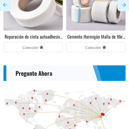
Reparación de cinta autoadhesiva
Cemento Hormigón Malla de fibra
para paredes de paneles de yeso.
de vidrio
Colección
Colección
Pregunte Ahora