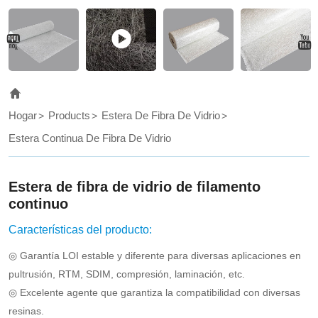
to
the
standard
arrangement,
randomly
Hogar
Products
Estera De Fibra De Vidrio
distributing
Estera Continua De Fibra De Vidrio
them
in
Estera de fibra de vidrio de filamento
circles,
continuo
and
Características del producto:
then
◎ Garantía LOI estable y diferente para diversas aplicaciones en
bonding
pultrusión, RTM, SDIM, compresión, laminación, etc.
and
◎ Excelente agente que garantiza la compatibilidad con diversas
resinas.
compacting