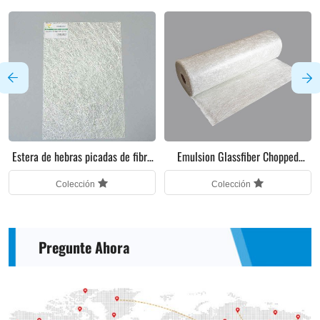
Estera de hebras picadas de fibra
Emulsion Glassfiber Chopped
de vidrio en polvo
Strands Mat
Colección
Colección
Pregunte Ahora