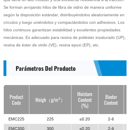
suitable
Se forman arrojando hilos de fibra de vidrio de manera uniforme
según la disposición estándar, distribuyéndolos aleatoriamente en
for
círculos y luego uniéndolos y compactándolos con adhesivos. Los
unsaturated
hilos continuos garantizan estabilidad y excelentes propiedades
polyester
mecánicas. Es adecuado para resina de poliéster insaturado (UP),
resin
resina de éster de vinilo (VE), resina epoxi (EP), etc.
(UP),
vinyl
Parámetros Del Producto
ester
resin
Moisture
(VE),Epoxy
Product
Binder
Weigh（g/m²）
Content
Code
Content
(%)
resin
(EP),
EMC225
225
≤0.20
2-6
etc.
EMC300
300
≤0.20
2-6