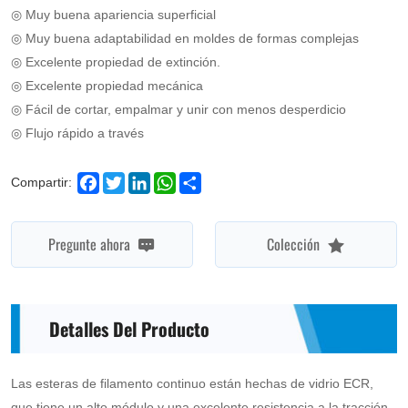
◎ Muy buena apariencia superficial
them
◎ Muy buena adaptabilidad en moldes de formas complejas
with
◎ Excelente propiedad de extinción.
adhesives.
◎ Excelente propiedad mecánica
◎ Fácil de cortar, empalmar y unir con menos desperdicio
Continuous
◎ Flujo rápido a través
strands
guarantee
Facebook
Twitter
LinkedIn
WhatsApp
Share
Compartir:
stability
Pregunte ahora
Colección
and
excellent
mechanical
Detalles Del Producto
properties.
It
Las esteras de filamento continuo están hechas de vidrio ECR,
is
que tiene un alto módulo y una excelente resistencia a la tracción.