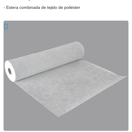
excellent
Estera combinada de tejido de poliéster
tensile
strength.
It
is
formed
by
throwing
glass
fiber
yarns
evenly
according