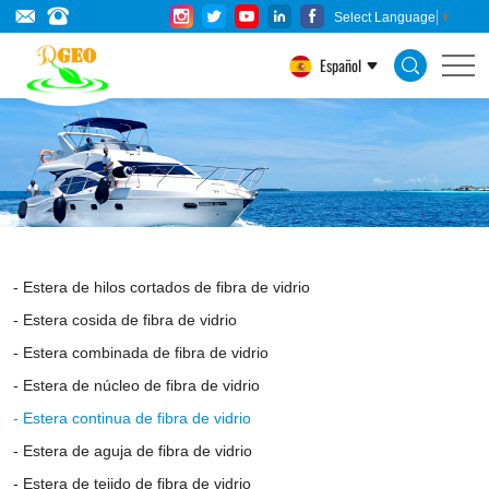
Continuous
Select Language
▼
Filament
Español
Mat
are
made
of
ECR
glass,
Estera de hilos cortados de fibra de vidrio
which
Estera cosida de fibra de vidrio
has
Estera combinada de fibra de vidrio
high
Estera de núcleo de fibra de vidrio
Estera continua de fibra de vidrio
modulus
Estera de aguja de fibra de vidrio
and
Estera de tejido de fibra de vidrio