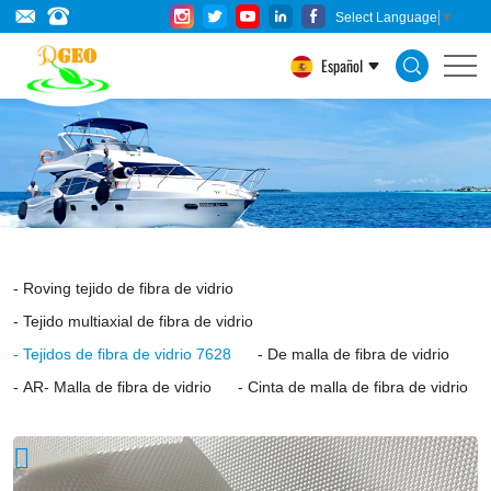
E-
Select Language
▼
glass
Español
fiber
Plain
Weave
Cloth
is
woven
Roving tejido de fibra de vidrio
by
Tejido multiaxial de fibra de vidrio
fiber
Tejidos de fibra de vidrio 7628
De malla de fibra de vidrio
glass
AR- Malla de fibra de vidrio
Cinta de malla de fibra de vidrio
yarn,
which