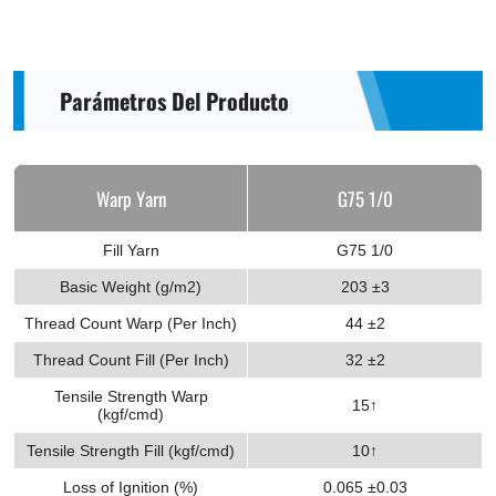
Parámetros Del Producto
Warp Yarn
G75 1/0
Fill Yarn
G75 1/0
Basic Weight (g/m2)
203 ±3
Thread Count Warp (Per Inch)
44 ±2
Thread Count Fill (Per Inch)
32 ±2
Tensile Strength Warp
15↑
(kgf/cmd)
Tensile Strength Fill (kgf/cmd)
10↑
Loss of Ignition (%)
0.065 ±0.03