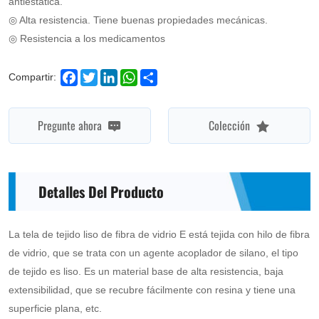
antiestática.
so
◎ Alta resistencia. Tiene buenas propiedades mecánicas.
◎ Resistencia a los medicamentos
on.
Facebook
Twitter
LinkedIn
WhatsApp
Share
Compartir:
Pregunte ahora
Colección
Detalles Del Producto
La tela de tejido liso de fibra de vidrio E está tejida con hilo de fibra
de vidrio, que se trata con un agente acoplador de silano, el tipo
de tejido es liso. Es un material base de alta resistencia, baja
extensibilidad, que se recubre fácilmente con resina y tiene una
superficie plana, etc.