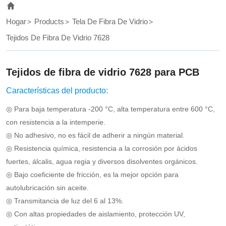
is
base
Hogar
Products
Tela De Fibra De Vidrio
material
Tejidos De Fibra De Vidrio 7628
of
high
Tejidos de fibra de vidrio 7628 para PCB
strength,low
Características del producto:
extensibility,coating
◎ Para baja temperatura -200 °C, alta temperatura entre 600 °C,
with
con resistencia a la intemperie.
◎ No adhesivo, no es fácil de adherir a ningún material.
resin
◎ Resistencia química, resistencia a la corrosión por ácidos
easily
fuertes, álcalis, agua regia y diversos disolventes orgánicos.
and
◎ Bajo coeficiente de fricción, es la mejor opción para
surface
autolubricación sin aceite.
◎ Transmitancia de luz del 6 al 13%.
flat
◎ Con altas propiedades de aislamiento, protección UV,
and