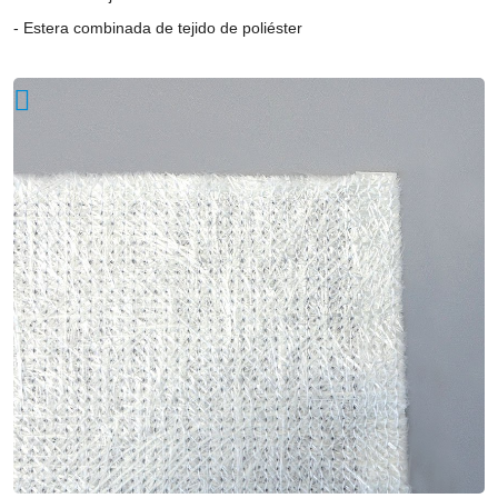
length
Estera combinada de tejido de poliéster
randomly
dispersed
and
stitched
togther
by
polyester
yarn.