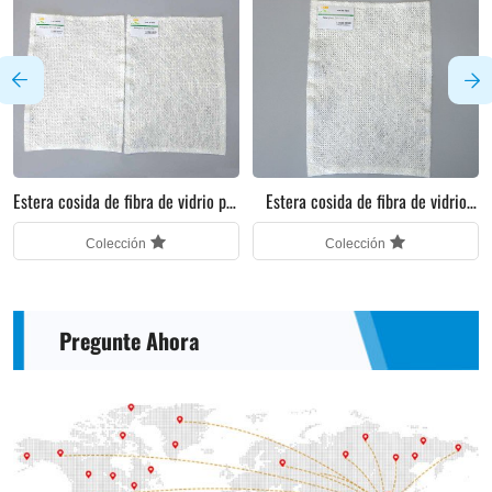
Estera cosida de fibra de vidrio por
Estera cosida de fibra de vidrio
pultrusión
con bobinado por pultrusión
Colección
Colección
Pregunte Ahora