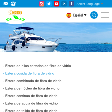
Fiberglass
Select Language
▼
Stitched
Español
Chopped
Strand
Mat
is
composed
of
Estera de hilos cortados de fibra de vidrio
chopped
Estera cosida de fibra de vidrio
fiber
Estera combinada de fibra de vidrio
strands
Estera de núcleo de fibra de vidrio
Estera continua de fibra de vidrio
in
Estera de aguja de fibra de vidrio
staple
Estera de tejido de fibra de vidrio