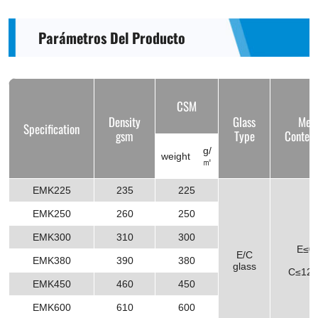
Parámetros Del Producto
CSM
Density
Glass
Meta
Specification
gsm
Type
Conten
g/
weight
㎡
EMK225
235
225
EMK250
260
250
EMK300
310
300
E≤0.
E/C
EMK380
390
380
glass
C≤12±
EMK450
460
450
EMK600
610
600