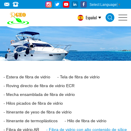
High
Select Language
▼
silica
Español
glass
fiber
is
a
kind
of
Estera de fibra de vidrio
Tela de fibra de vidrio
high
Roving directo de fibra de vidrio ECR
temperature
Mecha ensamblada de fibra de vidrio
resistant
Hilos picados de fibra de vidrio
Itinerante de yeso de fibra de vidrio
inorganic
Itinerante de termoplásticos
Hilo de fibra de vidrio
fiber,
Fibra de vidrio AR
Fibra de vidrio con alto contenido de sílice