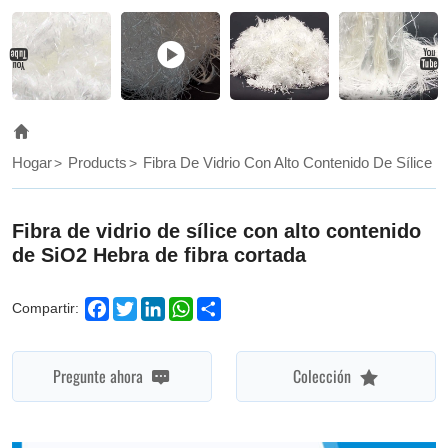
has
excellent
chemical
stability,
good
Hogar
Products
Fibra De Vidrio Con Alto Contenido De Sílice
dielectric
properties.
Fibra de vidrio de sílice con alto contenido
High
de SiO2 Hebra de fibra cortada
silica
glass
Facebook
Twitter
LinkedIn
WhatsApp
Share
Compartir:
fiber
Pregunte ahora
Colección
short
cut
is