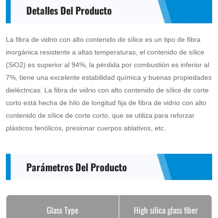
Detalles Del Producto
made
from
La fibra de vidrio con alto contenido de sílice es un tipo de fibra
high
inorgánica resistente a altas temperaturas, el contenido de sílice
silica
(SiO2) es superior al 94%, la pérdida por combustión es inferior al
7%, tiene una excelente estabilidad química y buenas propiedades
glass
dieléctricas. La fibra de vidrio con alto contenido de sílice de corte
fiber
corto está hecha de hilo de longitud fija de fibra de vidrio con alto
fixed
contenido de sílice de corte corto, que se utiliza para reforzar
length
plásticos fenólicos, presionar cuerpos ablativos, etc.
yarn
short
Parámetros Del Producto
cut,
used
Glass Type
High silica glass fiber
to