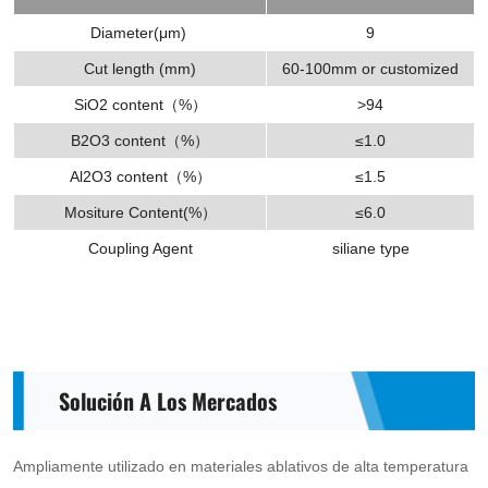
strengthen
Diameter(μm)
9
phenolic
Cut length (mm)
60-100mm or customized
plastics,
SiO2 content（%）
>94
pressing
B2O3 content（%）
≤1.0
ablative
Al2O3 content（%）
≤1.5
body
Mositure Content(%）
≤6.0
and
Coupling Agent
siliane type
so
on.
Solución A Los Mercados
Ampliamente utilizado en materiales ablativos de alta temperatura